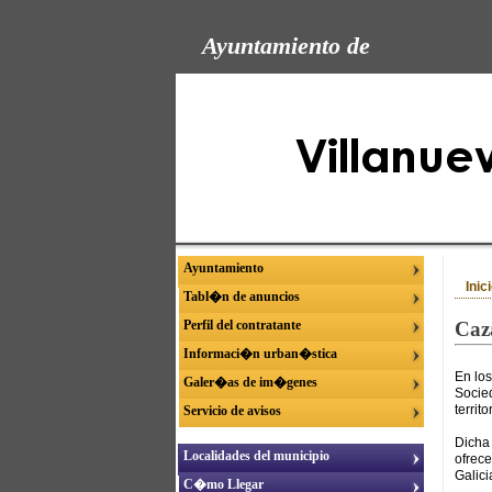
Ayuntamiento de
Ayuntamiento
Inic
Tabl�n de anuncios
Perfil del contratante
Caz
Informaci�n urban�stica
En los
Galer�as de im�genes
Socie
territ
Servicio de avisos
Dicha
Localidades del municipio
ofrec
Galici
C�mo Llegar