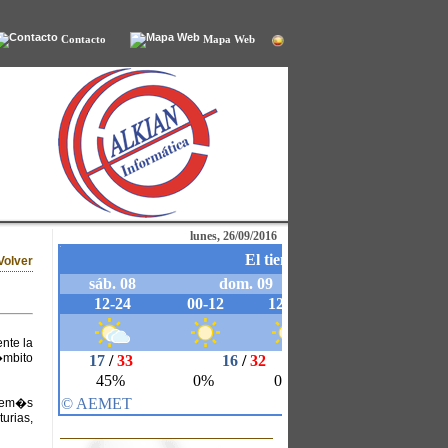
Contacto
Mapa Web
lunes, 26/09/2016
Volver
ente la
�mbito
adem�s
urias,