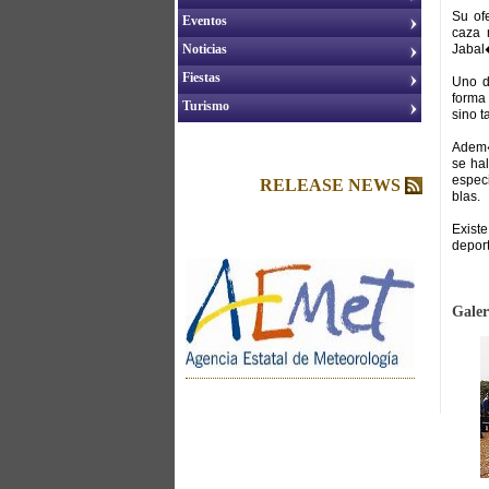
Su of
Eventos
caza 
Noticias
Jabal�
Fiestas
Uno d
forma 
Turismo
sino 
Adem�
se ha
espec
RELEASE NEWS
blas.
Exist
deport
Galer