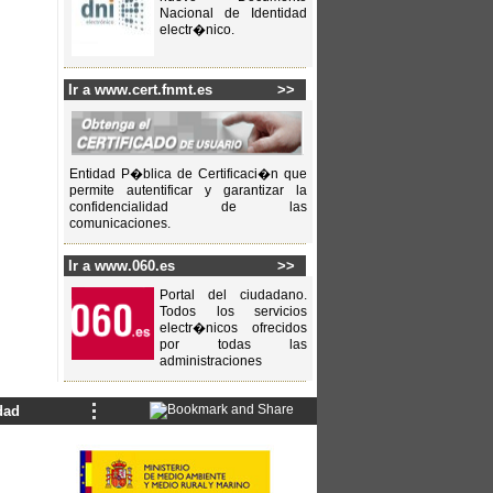
Nacional de Identidad
electr�nico.
Ir a www.cert.fnmt.es
>>
Entidad P�blica de Certificaci�n que
permite autentificar y garantizar la
confidencialidad de las
comunicaciones.
Ir a www.060.es
>>
Portal del ciudadano.
Todos los servicios
electr�nicos ofrecidos
por todas las
administraciones
dad