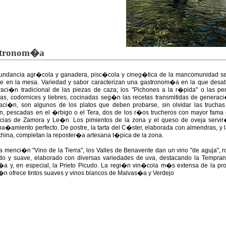
tronom�a
undancia agr�cola y ganadera, pisc�cola y cineg�tica de la mancomunidad s
te en la mesa. Variedad y sabor caracterizan una gastronom�a en la que desat
raci�n tradicional de las piezas de caza; los "Pichones a la r�pida" o las per
as, codornices y liebres, cocinadas seg�n las recetas transmitidas de generac
aci�n, son algunos de los platos que deben probarse, sin olvidar las truchas
n, pescadas en el �rbigo o el Tera, dos de los r�os trucheros con mayor fama 
ncias de Zamora y Le�n. Los pimientos de la zona y el queso de oveja servi
�amiento perfecto. De postre, la tarta del C�ster, elaborada con almendras, y la
hina, completan la reposter�a artesana t�pica de la zona.
a menci�n "Vino de la Tierra", los Valles de Benavente dan un vino "de aguja", r
ado y suave, elaborado con diversas variedades de uva, destacando la Tempranil
a y, en especial, la Prieto Picudo. La regi�n vin�cola m�s extensa de la pro
�n ofrece tintos suaves y vinos blancos de Malvas�a y Verdejo