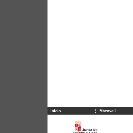
Inicio
Macovall