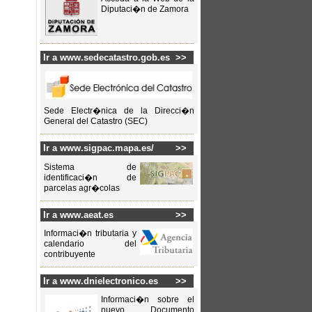
Diputaci�n de Zamora
Ir a www.sedecatastro.gob.es
>>
Sede Electr�nica de la Direcci�n
General del Catastro (SEC)
Ir a www.sigpac.mapa.es/
>>
Sistema de
identificaci�n de
parcelas agr�colas
Ir a www.aeat.es
>>
Informaci�n tributaria y
calendario del
contribuyente
Ir a www.dnielectronico.es
>>
Informaci�n sobre el
nuevo Documento