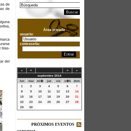
cas de
�as de
alguna
rtiva,
Área privada
usuario:
omarca
contraseña:
urarse
 blas-
ar del
«
<
>
»
septiembre 2014
lun
mar
mi�
jue
vie
s�b
dom
1
2
3
4
5
6
7
8
9
10
11
12
13
14
15
16
17
18
19
20
21
22
23
24
25
26
27
28
29
30
PRÓXIMOS EVENTOS