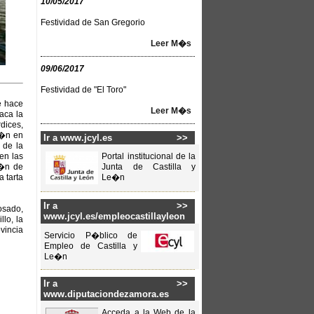
10/05/2017
Festividad de San Gregorio
Leer M�s
09/06/2017
Festividad de "El Toro"
e hace
Leer M�s
aca la
dices,
i�n en
Ir a www.jcyl.es
>>
 de la
en las
Portal institucional de la
r�n de
Junta de Castilla y
 tarta
Le�n
Ir a
>>
osado,
www.jcyl.es/empleocastillayleon
lo, la
vincia
Servicio P�blico de
Empleo de Castilla y
Le�n
Ir a
>>
www.diputaciondezamora.es
Acceda a la Web de la