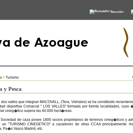
Buscador
io
>
Turismo
a y Pesca
 dos valles que integran MACOVALL, (Tera, Vidriales) se ha constituido recientem
dad deportiva Comarcal " LOS VALLES" formada por treinta localidades, cuyo 
orial cineg�tico supera las 40.000 hect�reas.
 Sociedad de caza posee 1800 socios propietarios de terrenos cineg�ticos y 
e un "TURISMO CINEGETICO" a cazadores de otras CCAA principalmente: Ast
a, Pa�s Vasco Madrid, etc.