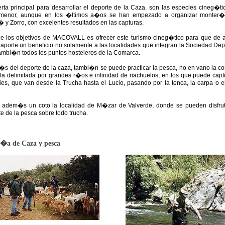
erta principal para desarrollar el deporte de la Caza, son las especies cineg�ti
menor, aunque en los �ltimos a�os se han empezado a organizar monter
 y Zorro, con excelentes resultados en las capturas.
e los objetivos de MACOVALL es ofrecer este turismo cineg�tico para que de 
aporte un beneficio no solamente a las localidades que integran la Sociedad Depo
tambi�n todos los puntos hosteleros de la Comarca.
s del deporte de la caza, tambi�n se puede practicar la pesca, no en vano la c
lla delimitada por grandes r�os e infinidad de riachuelos, en los que puede capt
ies, que van desde la Trucha hasta el Lucio, pasando por la tenca, la carpa o el
e adem�s un coto la localidad de M�zar de Valverde, donde se pueden disfrut
e de la pesca sobre todo trucha.
�a de Caza y pesca