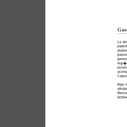
Gas
La ab
paten
elabo
palom
gener
regi�
provi
acompa
Capuc
Bajo l
afrut
Menc�
tambi