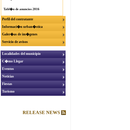
Tabl�n de anuncios 2016
Perfil del contratante
Informaci�n urban�stica
Galer�as de im�genes
Servicio de avisos
Localidades del municipio
C�mo Llegar
Eventos
Noticias
Fiestas
Turismo
RELEASE NEWS