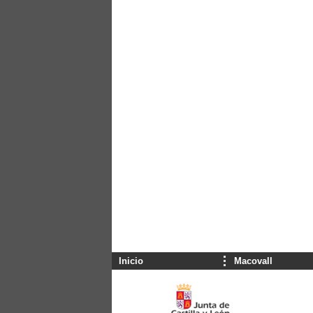
Inicio
Macovall