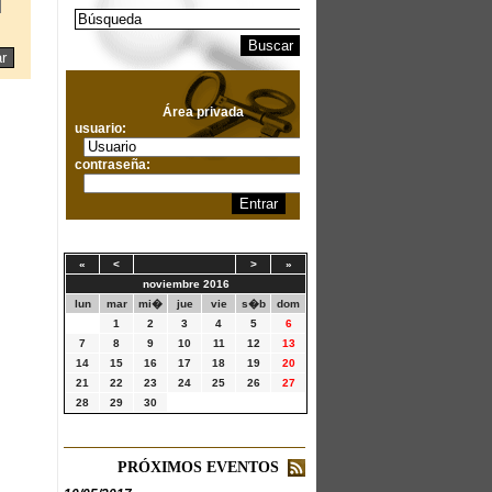
Área privada
usuario:
contraseña:
«
<
>
»
noviembre 2016
lun
mar
mi�
jue
vie
s�b
dom
1
2
3
4
5
6
7
8
9
10
11
12
13
14
15
16
17
18
19
20
21
22
23
24
25
26
27
28
29
30
PRÓXIMOS EVENTOS