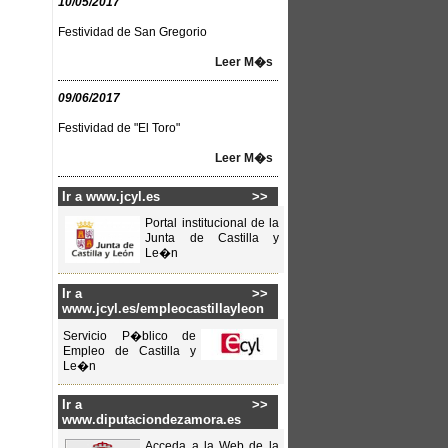
10/05/2017
Festividad de San Gregorio
Leer M�s
09/06/2017
Festividad de "El Toro"
Leer M�s
Ir a www.jcyl.es
>>
Portal institucional de la
Junta de Castilla y
Le�n
Ir a
>>
www.jcyl.es/empleocastillayleon
Servicio P�blico de
Empleo de Castilla y
Le�n
Ir a
>>
www.diputaciondezamora.es
Acceda a la Web de la