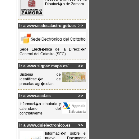
Diputaci�n de Zamora
Ir a www.sedecatastro.gob.es
>>
Sede Electr�nica de la Direcci�n
General del Catastro (SEC)
Ir a www.sigpac.mapa.es/
>>
Sistema de
identificaci�n de
parcelas agr�colas
Ir a www.aeat.es
>>
Informaci�n tributaria y
calendario del
contribuyente
Ir a www.dnielectronico.es
>>
Informaci�n sobre el
nuevo Documento