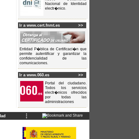
Nacional de Identidad
electr�nico.
Ir a www.cert.fnmt.es
>>
Entidad P�blica de Certificaci�n que
permite autentificar y garantizar la
confidencialidad de las
comunicaciones.
Ir a www.060.es
>>
Portal del ciudadano.
Todos los servicios
electr�nicos ofrecidos
por todas las
administraciones
dad