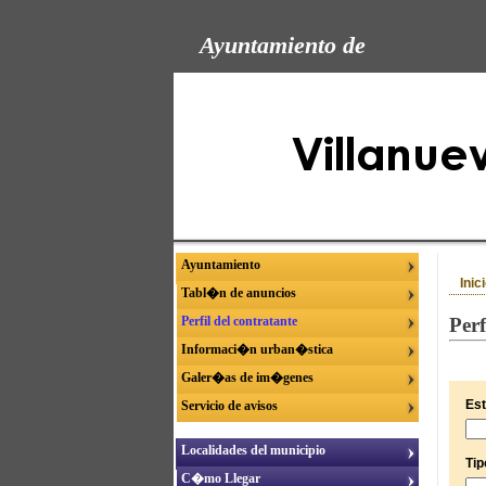
Ayuntamiento de
Ayuntamiento
Inic
Tabl�n de anuncios
Perfil del contratante
Perf
Informaci�n urban�stica
Galer�as de im�genes
Est
Servicio de avisos
Localidades del municipio
Tip
C�mo Llegar