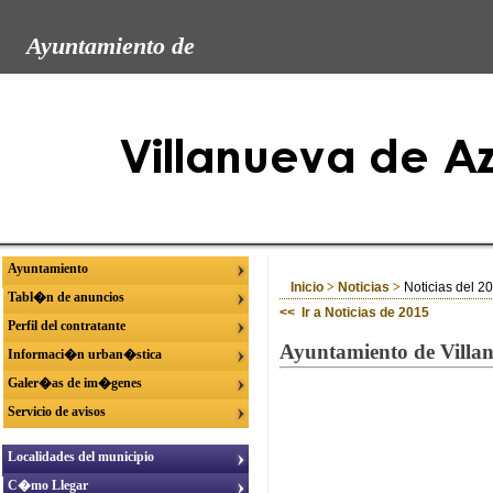
Ayuntamiento de
Ayuntamiento
Inicio
>
Noticias
>
Noticias del 2
Tabl�n de anuncios
<< Ir a Noticias de 2015
Perfil del contratante
Ayuntamiento de Villan
Informaci�n urban�stica
Galer�as de im�genes
Servicio de avisos
Localidades del municipio
C�mo Llegar