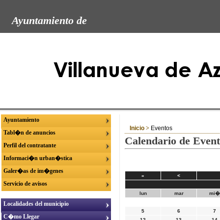
Ayuntamiento de
Ayuntamiento
Inicio
>
Eventos
Tabl�n de anuncios
Calendario de Event
Perfil del contratante
Informaci�n urban�stica
Galer�as de im�genes
«
<
Servicio de avisos
lun
mar
mi
Localidades del municipio
5
6
7
C�mo Llegar
12
13
14