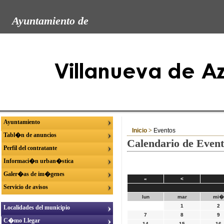
Ayuntamiento de
Ayuntamiento
Inicio
>
Eventos
Tabl�n de anuncios
Calendario de Event
Perfil del contratante
Informaci�n urban�stica
Galer�as de im�genes
«
<
Servicio de avisos
lun
mar
mi
1
2
Localidades del municipio
7
8
9
C�mo Llegar
14
15
16